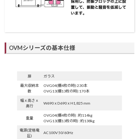
OVMシリーズの基本仕様
扉
ガラス
最大収納本
OVG04(棚4枚の時):230本
数
OVG13(棚13枚の時):170本
幅ｘ高さｘ
W690ｘD690ｘH1,825 mm
奥行
OVG04(棚4枚の時) : 約114kg
重量
OVG13(棚13枚の時) : 約138kg
電源(定格電
AC100V 50/60Hz
圧)