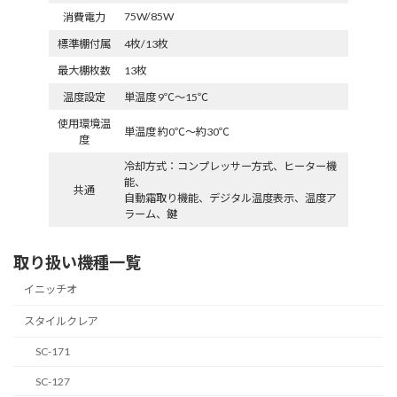
75W/85W
消費電力
標準棚付属
4枚/13枚
最大棚枚数
13枚
温度設定
単温度 9℃〜15℃
使用環境温
単温度 約0℃〜約30℃
度
冷却方式：コンプレッサー方式、ヒーター機
能、
共通
自動霜取り機能、デジタル温度表示、温度ア
ラーム、鍵
取り扱い機種一覧
イニッチオ
スタイルクレア
SC-171
SC-127