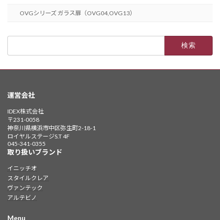
OVGシリーズ ガラス扉（OVG04,OVG13）
検
索:
運営会社
IDEX株式会社
〒231-0058
神奈川県横浜市中区弥生町2-18-1
ロイヤルステージS.T 4F
045-341-0355
取り扱いブランド
イニッチオ
スタイルクレア
ヴァンテック
アルテビノ
Menu