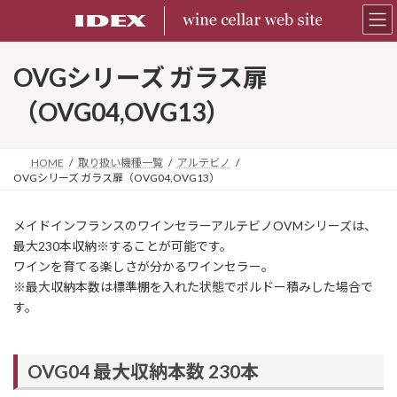
コ
ナ
ン
ビ
テ
ゲ
ン
ー
OVGシリーズ ガラス扉
ツ
シ
へ
ョ
（OVG04,OVG13）
ス
ン
キ
に
ッ
移
HOME
取り扱い機種一覧
アルテビノ
プ
動
OVGシリーズ ガラス扉（OVG04,OVG13）
メイドインフランスのワインセラーアルテビノOVMシリーズは、
最大230本収納※することが可能です。
ワインを育てる楽しさが分かるワインセラー。
※最大収納本数は標準棚を入れた状態でボルドー積みした場合で
す。
OVG04 最大収納本数 230本